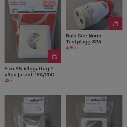
Bals Cee Norm
Testplugg 32A
499 kr
Elko RS Vägguttag 1-
vägs jordat 16A/250
63 kr