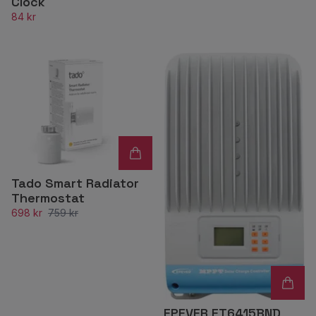
Clock
84 kr
Tado Smart Radiator
Thermostat
698 kr
759 kr
EPEVER ET6415BND