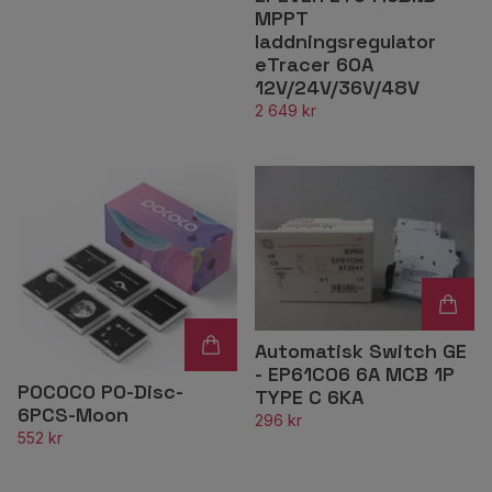
MPPT
laddningsregulator
eTracer 60A
12V/24V/36V/48V
2 649 kr
Automatisk Switch GE
- EP61C06 6A MCB 1P
POCOCO PO-Disc-
TYPE C 6KA
6PCS-Moon
296 kr
552 kr