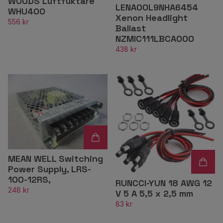
WOODS Luftfuktare
LENA00L9NHA6454
WHU400
Xenon Headlight
556 kr
Ballast
NZMIC111LBCA000
438 kr
MEAN WELL Switching
Power Supply, LRS-
100-12RS,
RUNCCI-YUN 18 AWG 12
248 kr
V 5 A 5,5 x 2,5 mm
83 kr