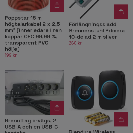
Poppstar 15 m
högtalarkabel 2 x 2,5
Förlängningssladd
mm² (innerledare i ren
Brennenstuhl Primera
koppar OFC 99,99 %,
10-delad 2 m silver
transparent PVC-
280 kr
hölje)
199 kr
Grenuttag 5-vägs, 2
USB-A och en USB-C-
Blendura Wireless
kontakt