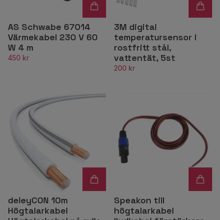
AS Schwabe 67014
3M digital
Värmekabel 230 V 60
temperatursensor i
W 4 m
rostfritt stål,
vattentät, 5st
450 kr
200 kr
deleyCON 10m
Speakon till
Högtalarkabel
högtalarkabel