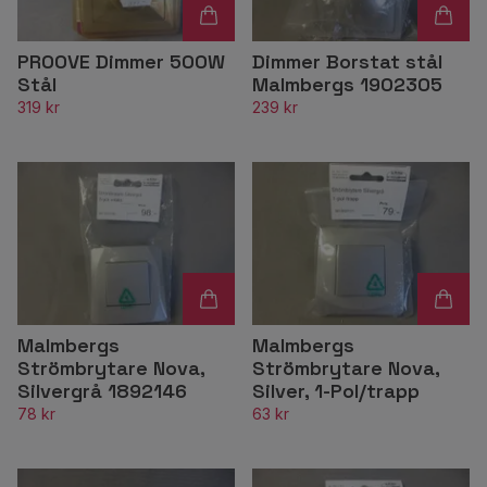
PROOVE Dimmer 500W
Dimmer Borstat stål
Stål
Malmbergs 1902305
319 kr
239 kr
Malmbergs
Malmbergs
Strömbrytare Nova,
Strömbrytare Nova,
Silvergrå 1892146
Silver, 1-Pol/trapp
78 kr
63 kr