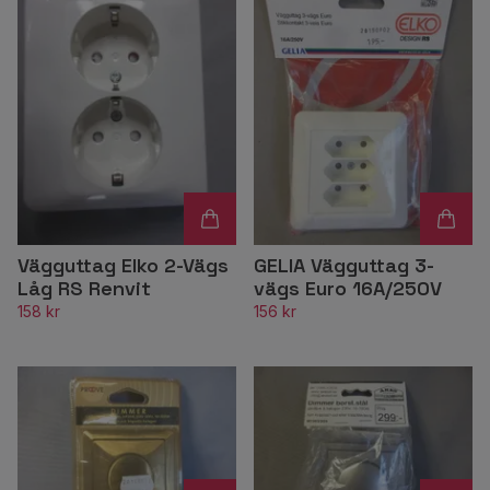
Vägguttag Elko 2-Vägs
GELIA Vägguttag 3-
Låg RS Renvit
vägs Euro 16A/250V
158 kr
156 kr