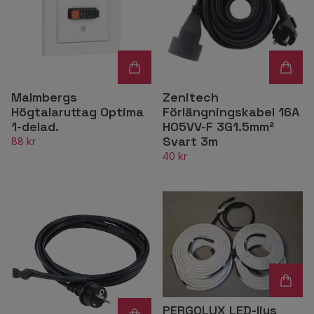
Malmbergs
Zenitech
Högtalaruttag Optima
Förlängningskabel 16A
1-delad.
HO5VV-F 3G1.5mm²
Svart 3m
88 kr
40 kr
PERGOLUX LED-ljus