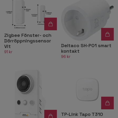
Zigbee Fönster- och
Dörröppningssensor
Deltaco SH-P01 smart
Vit
kontakt
91 kr
96 kr
TP-Link Tapo T310