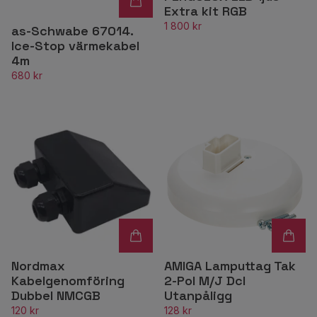
Extra kit RGB
1 800 kr
as-Schwabe 67014.
Ice-Stop värmekabel
4m
680 kr
Nordmax
AMIGA Lamputtag Tak
Kabelgenomföring
2-Pol M/J Dcl
Dubbel NMCGB
Utanpåligg
120 kr
128 kr