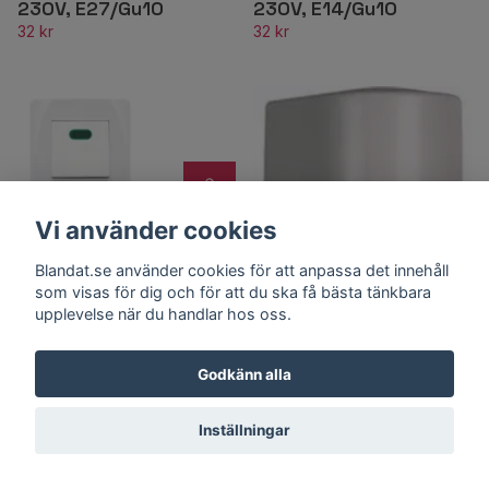
230V, E27/Gu10
230V, E14/Gu10
32 kr
32 kr
Vi använder cookies
Strömbrytare
Malmbergs Nova
Blandat.se använder cookies för att anpassa det innehåll
Infälld 2-Pol med
som visas för dig och för att du ska få bästa tänkbara
Glimlampa Vit
upplevelse när du handlar hos oss.
75 kr
Godkänn alla
Inställningar
Servodan foto gong