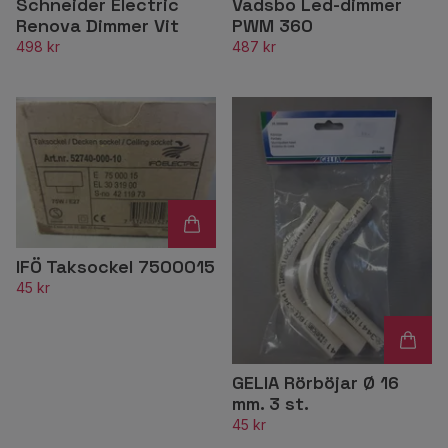
Schneider Electric
Vadsbo Led-dimmer
Renova Dimmer Vit
PWM 360
498 kr
487 kr
IFÖ Taksockel 7500015
45 kr
GELIA Rörböjar Ø 16
mm. 3 st.
45 kr