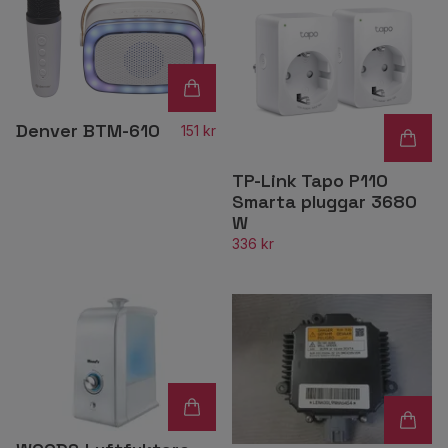
Denver BTM-610
151 kr
TP-Link Tapo P110
Smarta pluggar 3680
W
336 kr