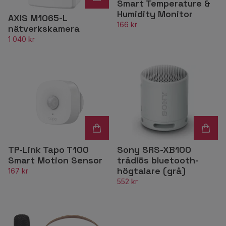
Smart Temperature &
Humidity Monitor
AXIS M1065-L
166 kr
nätverkskamera
1 040 kr
TP-Link Tapo T100
Sony SRS-XB100
Smart Motion Sensor
trådlös bluetooth-
högtalare (grå)
167 kr
552 kr