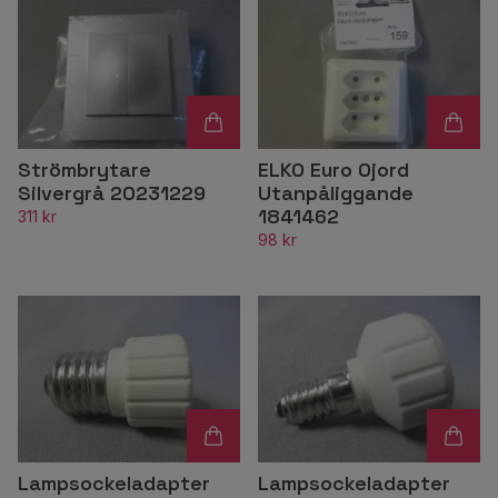
Strömbrytare
ELKO Euro Ojord
Silvergrå 20231229
Utanpåliggande
1841462
311 kr
98 kr
Lampsockeladapter
Lampsockeladapter