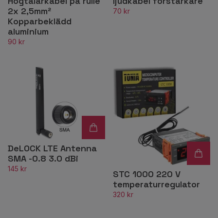
Högtalarkabel på rulle
ljudkabel förstärkare
2x 2,5mm²
70 kr
Kopparbeklädd
aluminium
90 kr
DeLOCK LTE Antenna
SMA -0.8 3.0 dBi
145 kr
STC 1000 220 V
temperaturregulator
320 kr