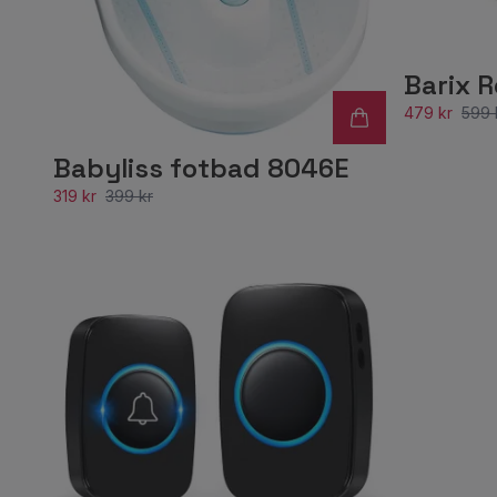
Barix R
479 kr
599 
Babyliss fotbad 8046E
319 kr
399 kr