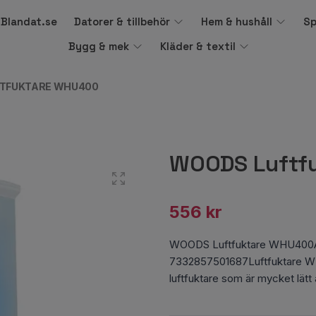
å Blandat.se
Datorer & tillbehör
Hem & hushåll
Sp
Bygg & mek
Kläder & textil
TFUKTARE WHU400
WOODS Luftf
556 kr
WOODS Luftfuktare WHU400A
7332857501687Luftfuktare W
luftfuktare som är mycket lätt a