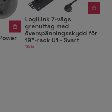
LogiLink 7-vägs
grenuttag med
överspänningsskydd för
 Power
19"-rack U1 - Svart
135 kr