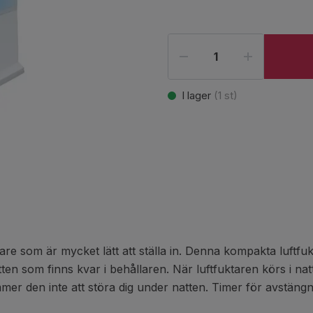
I lager
(
1
st)
som är mycket lätt att ställa in. Denna kompakta luftfukta
n som finns kvar i behållaren. När luftfuktaren körs i nattl
mer den inte att störa dig under natten. Timer för avstäng