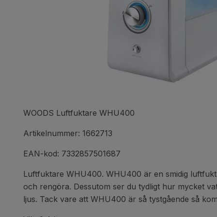
WOODS Luftfuktare WHU400
Artikelnummer: 1662713
EAN-kod: 7332857501687
Luftfuktare WHU400. WHU400 är en smidig luftfuktare 
och rengöra. Dessutom ser du tydligt hur mycket vatte
ljus. Tack vare att WHU400 är så tystgående så kom