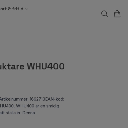
ort & fritid
uktare WHU400
rtikelnummer: 1662713EAN-kod:
HU400. WHU400 är en smidig
tt ställa in. Denna