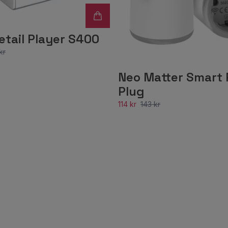
etail Player S400
kr
Neo Matter Smart
Plug
114 kr
143 kr