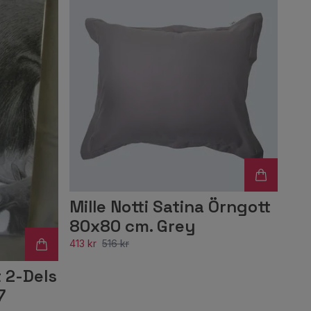
Mille Notti Satina Örngott
80x80 cm. Grey
413 kr
516 kr
 2-Dels
7