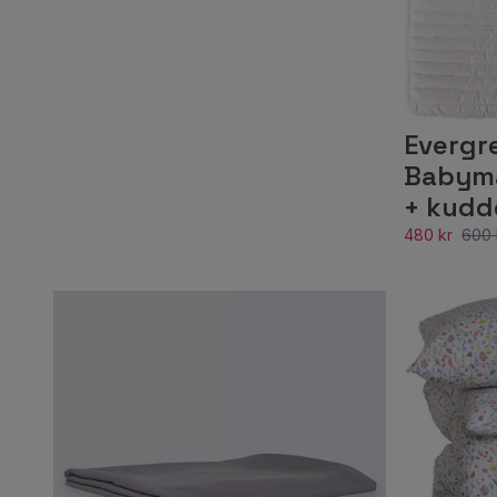
Evergr
Babyma
+ kudd
480 kr
600 