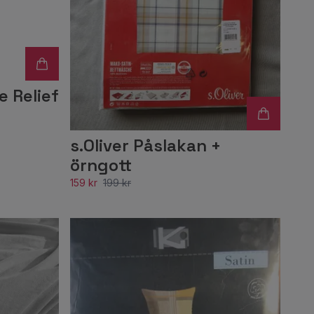
 Relief
s.Oliver Påslakan +
örngott
159 kr
199 kr