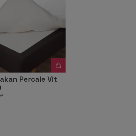
akan Percale Vit
0
kr