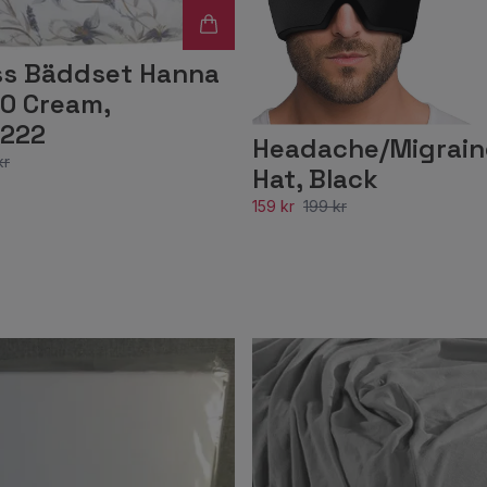
ss Bäddset Hanna
0 Cream,
222
Headache/Migraine
kr
Hat, Black
159 kr
199 kr