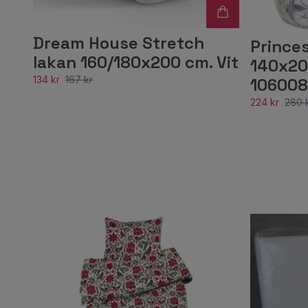
Dream House Stretch
Prince
lakan 160/180x200 cm. Vit
140x20
134 kr
167 kr
106008
224 kr
280 