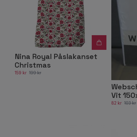
Nina Royal Påslakanset
Christmas
159 kr
199 kr
Websch
Vit 15
82 kr
103 kr