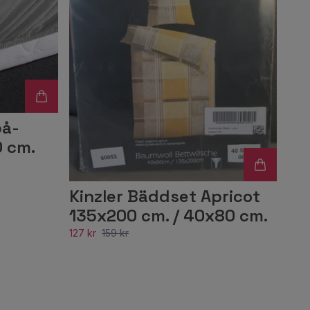
på-
 cm.
Kinzler Bäddset Apricot
135x200 cm. / 40x80 cm.
127 kr
159 kr