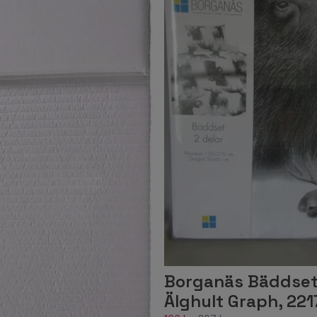
Borganäs Bäddset
Älghult Graph, 221