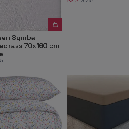
166 kr
207 kr
een Symba
drass 70x160 cm
e
kr