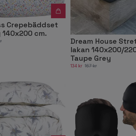
ss Crepebäddset
 140x200 cm.
Dream House Stre
r
lakan 140x200/220
Taupe Grey
134 kr
167 kr