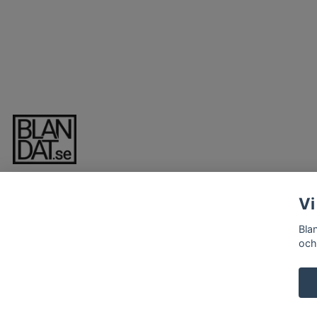
Vi
Bla
och