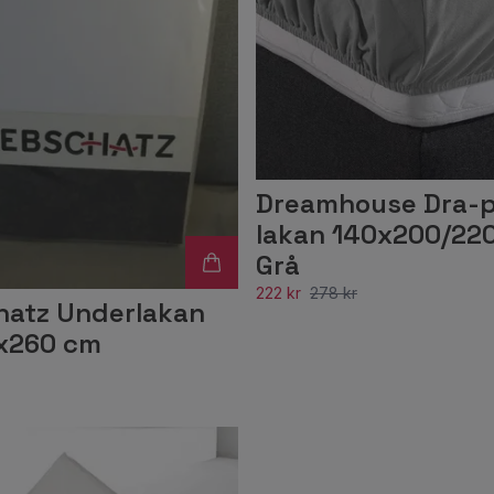
Dreamhouse Dra-
lakan 140x200/220
Grå
222 kr
278 kr
atz Underlakan
0x260 cm