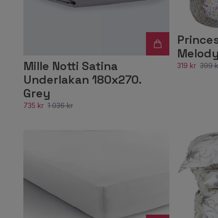
Prince
Melody
Mille Notti Satina
319 kr
399 k
Underlakan 180x270.
Grey
735 kr
1 036 kr