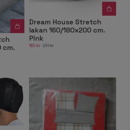
Dream House Stretch
lakan 160/180x200 cm.
Pink
tch
 cm.
185 kr
231 kr