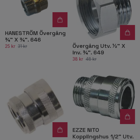
HANESTRÖM Övergång
¾” X ¾”. 646
Övergång Utv. ½” X
25 kr
31 kr
Inv. ¾”. 649
38 kr
48 kr
EZZE NITO
Kopplingshus 1/2" Utv.