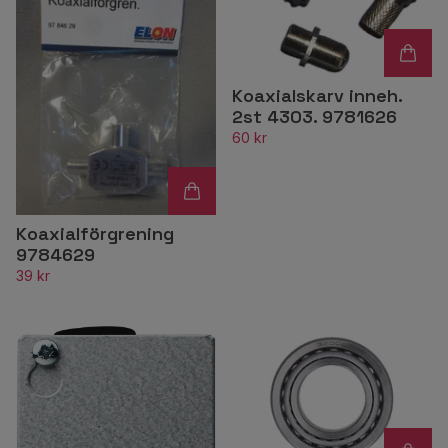
Koaxialskarv inneh.
2st 4303. 9781626
60 kr
Koaxialförgrening
9784629
39 kr