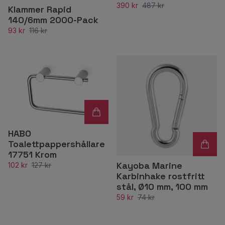
390 kr
487 kr
Klammer Rapid
140/6mm 2000-Pack
93 kr
116 kr
HABO
Toalettpappershållare
17751 Krom
Kayoba Marine
102 kr
127 kr
Karbinhake rostfritt
stål, Ø10 mm, 100 mm
59 kr
74 kr