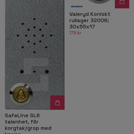
Valeryd Koniskt
rullager 32006;
30x55x17
179 kr
SafeLine SL6
talenhet, för
korgtak/grop med