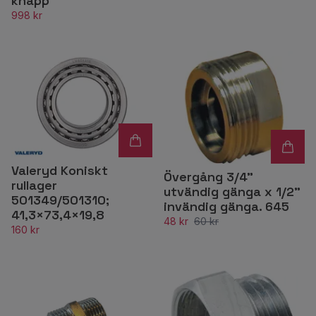
knapp
998 kr
Valeryd Koniskt
Övergång 3/4"
rullager
utvändig gänga x 1/2"
501349/501310;
invändig gänga. 645
41,3×73,4×19,8
48 kr
60 kr
160 kr