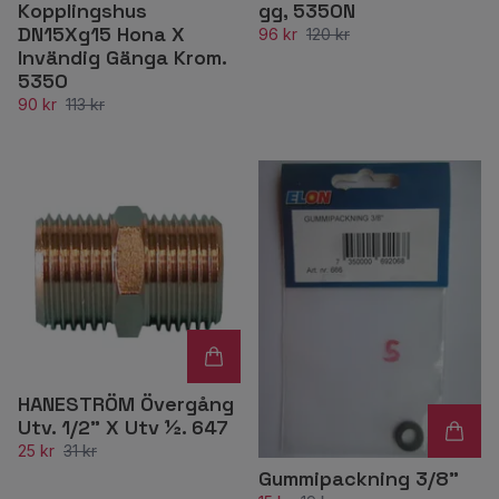
Kopplingshus
gg, 5350N
DN15Xg15 Hona X
96 kr
120 kr
Invändig Gänga Krom.
5350
90 kr
113 kr
HANESTRÖM Övergång
Utv. 1/2" X Utv ½. 647
25 kr
31 kr
Gummipackning 3/8”