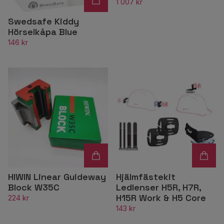
1 007 kr
Swedsafe Kiddy
Hörselkåpa Blue
146 kr
HIWIN Linear Guideway
Hjälmfästekit
Block W35C
Ledlenser H5R, H7R,
H15R Work & H5 Core
224 kr
143 kr