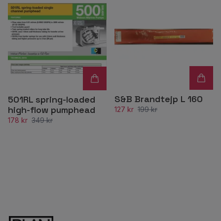
S&B Brandtejp L 160
501RL spring-loaded
high-flow pumphead
127 kr
199 kr
178 kr
349 kr