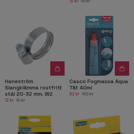
15 kr
19 kr
Haneström
Casco Fogmassa Aqua
Slangklämma rostfritt
Tät 40ml
stål 20-32 mm. W2
82 kr
103 kr
12 kr
15 kr