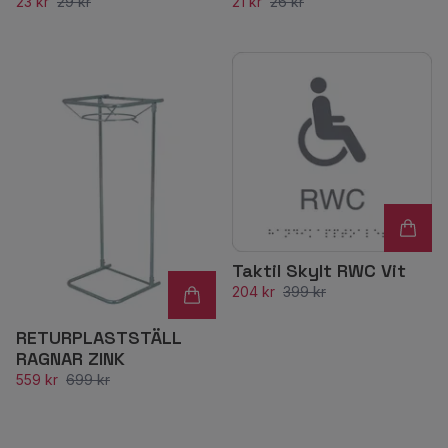
23 kr
29 kr
21 kr
26 kr
Taktil Skylt RWC Vit
204 kr
399 kr
RETURPLASTSTÄLL
RAGNAR ZINK
559 kr
699 kr