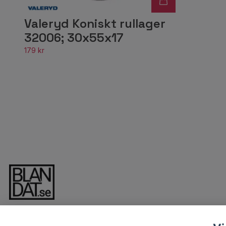
Valeryd Koniskt rullager
32006; 30x55x17
179 kr