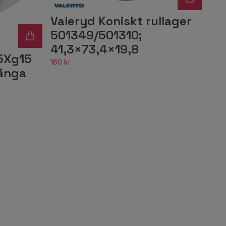
Valeryd Koniskt rullager
501349/501310;
41,3×73,4×19,8
5Xg15
160 kr
Gänga