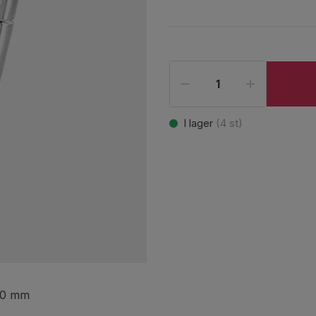
I lager
(
4
st)
100 mm