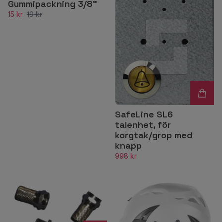
Gummipackning 3/8”
15 kr
19 kr
SafeLine SL6
talenhet, för
korgtak/grop med
knapp
998 kr