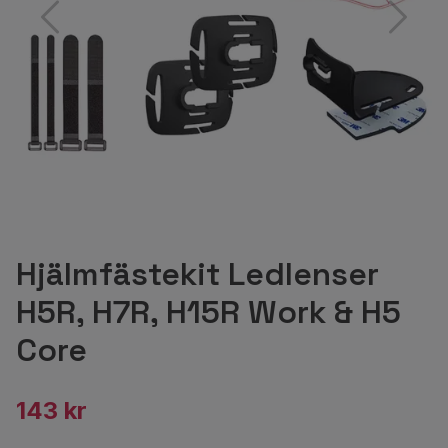
Hjälmfästekit Ledlenser
H5R, H7R, H15R Work & H5
Core
143 kr