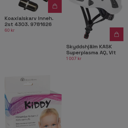
Koaxialskarv inneh.
2st 4303. 9781626
60 kr
Skyddshjälm KASK
Superplasma AQ, Vit
1 007 kr