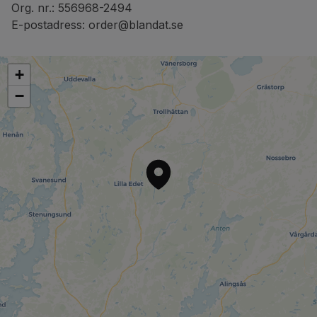
Org. nr.: 556968-2494
E-postadress:
order@blandat.se
+
−