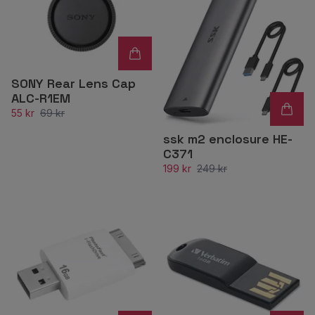
SONY Rear Lens Cap
ALC-R1EM
55 kr
69 kr
ssk m2 enclosure HE-
C371
199 kr
249 kr