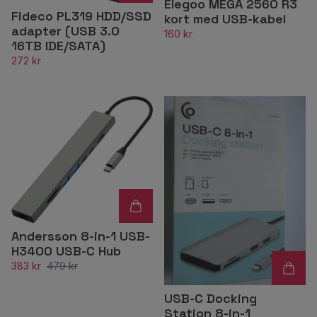
Elegoo MEGA 2560 R3
Fideco PL319 HDD/SSD
kort med USB-kabel
adapter (USB 3.0
160 kr
16TB IDE/SATA)
272 kr
Andersson 8-in-1 USB-
H3400 USB-C Hub
383 kr
479 kr
USB-C Docking
Station 8-in-1