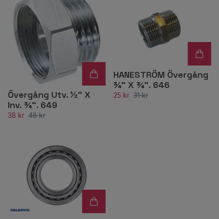
HANESTRÖM Övergång
¾” X ¾”. 646
Övergång Utv. ½” X
25 kr
31 kr
Inv. ¾”. 649
38 kr
48 kr