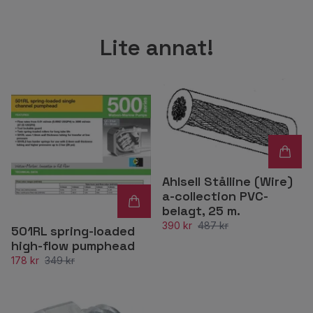
Lite annat!
Ahlsell Stålline (Wire)
a-collection PVC-
belagt, 25 m.
390 kr
487 kr
501RL spring-loaded
high-flow pumphead
178 kr
349 kr