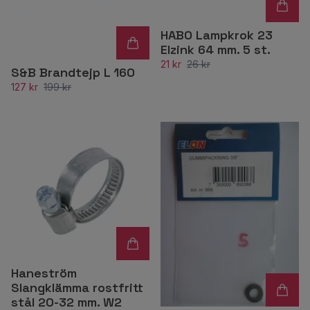
HABO Lampkrok 23
Elzink 64 mm. 5 st.
21 kr
26 kr
S&B Brandtejp L 160
127 kr
199 kr
Haneström
Slangklämma rostfritt
stål 20-32 mm. W2