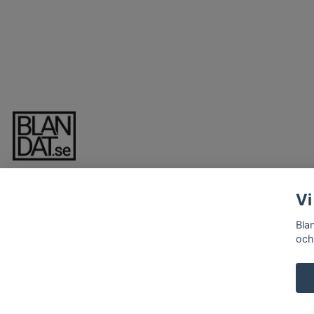
Vi
Bla
och