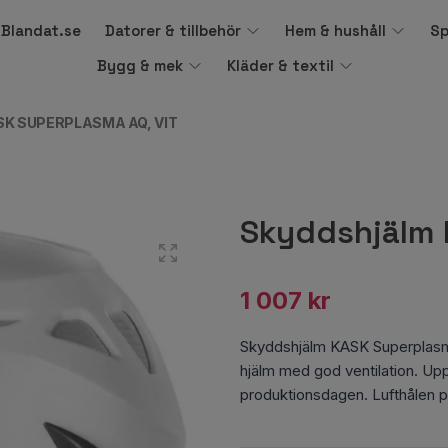
å Blandat.se
Datorer & tillbehör
Hem & hushåll
Sp
Bygg & mek
Kläder & textil
K SUPERPLASMA AQ, VIT
Skyddshjälm 
1 007 kr
Skyddshjälm KASK Superplasm
hjälm med god ventilation. Upp 
produktionsdagen. Lufthålen p