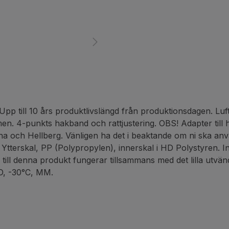
pp till 10 års produktlivslängd från produktionsdagen. Luf
lmen. 4-punkts hakband och rattjustering. OBS! Adapter ti
a och Hellberg. Vänligen ha det i beaktande om ni ska an
: Ytterskal, PP (Polypropylen), innerskal i HD Polystyren. In
ill denna produkt fungerar tillsammans med det lilla utvä
LD, -30°C, MM.