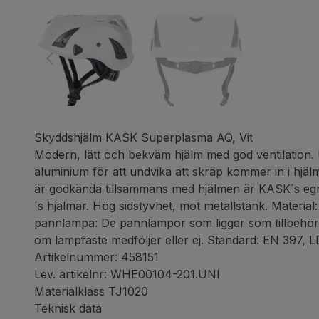
Skyddshjälm KASK Superplasma AQ, Vit
Modern, lätt och bekväm hjälm med god ventilation. U
aluminium för att undvika att skräp kommer in i hjä
är godkända tillsammans med hjälmen är KASK´s egn
´s hjälmar. Hög sidstyvhet, mot metallstänk. Material
pannlampa: De pannlampor som ligger som tillbehör t
om lampfäste medföljer eller ej. Standard: EN 397, 
Artikelnummer: 458151
Lev. artikelnr: WHE00104-201.UNI
Materialklass TJ1020
Teknisk data