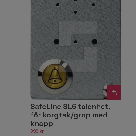
SafeLine SL6 talenhet,
för korgtak/grop med
knapp
998 kr