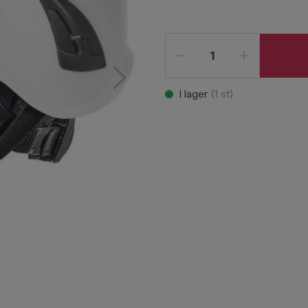
I lager
(
1
st)