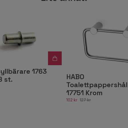
yllbärare 1763
HABO
8 st.
Toalettpappershål
17751 Krom
102 kr
127 kr