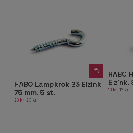
HABO H
Elzink. 
HABO Lampkrok 23 Elzink
13 kr
16 kr
75 mm. 5 st.
23 kr
29 kr