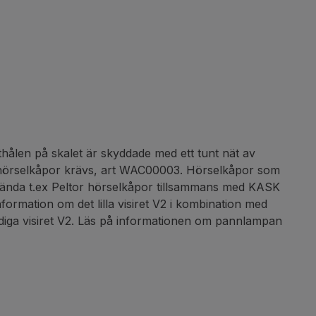
thålen på skalet är skyddade med ett tunt nät av
ll hörselkåpor krävs, art WAC00003. Hörselkåpor som
vända t.ex Peltor hörselkåpor tillsammans med KASK
formation om det lilla visiret V2 i kombination med
ndiga visiret V2. Läs på informationen om pannlampan