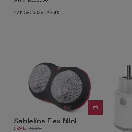
Artnr KL08850
Ean 5905339088505
Sableline Flex Mini
399 kr
499 kr