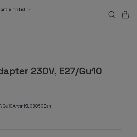
ort & fritid
apter 230V, E27/Gu10
7/Gu10Artnr KL08850Ean