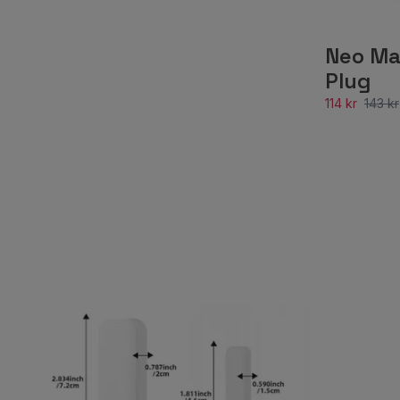
Neo Ma
Plug
114 kr
143 kr