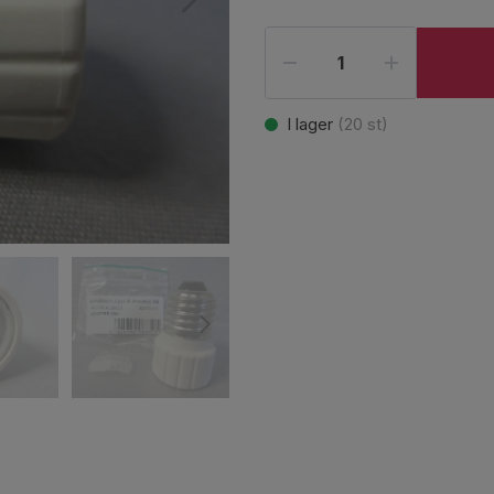
I lager
(
20
st)