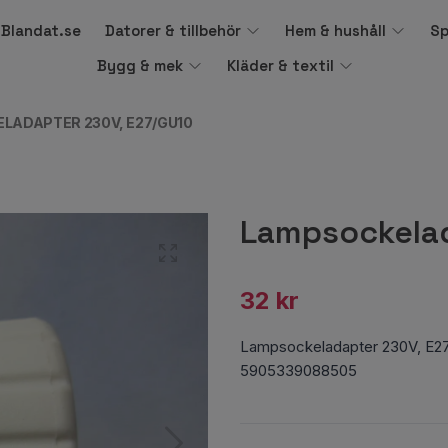
å Blandat.se
Datorer & tillbehör
Hem & hushåll
Sp
Bygg & mek
Kläder & textil
LADAPTER 230V, E27/GU10
Lampsockelad
32 kr
Lampsockeladapter 230V, E2
5905339088505