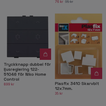
76 kr
95 kr
Tryckknapp dubbel för
ljusreglering 122-
51046 för Niko Home
Control
Plasfix 3410 Skarvbit
899 kr
12x7mm.
35 kr