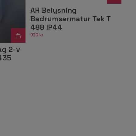
AH Belysning
Badrumsarmatur Tak T
488 IP44
920 kr
ag 2-v
2435