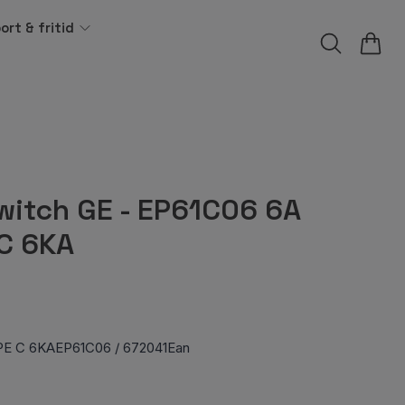
ort & fritid
witch GE - EP61C06 6A
C 6KA
PE C 6KAEP61C06 / 672041Ean