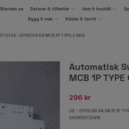
å Blandat.se
Datorer & tillbehör
Hem & hushåll
Sp
Bygg & mek
Kläder & textil
CH GE - EP61C06 6A MCB 1P TYPE C 6KA
Automatisk S
MCB 1P TYPE 
296 kr
GE - EP61C06 6A MCB 1P TY
5413656720416