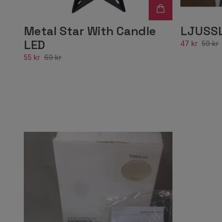
Metal Star With Candle
LJUSS
LED
47 kr
59 kr
55 kr
69 kr