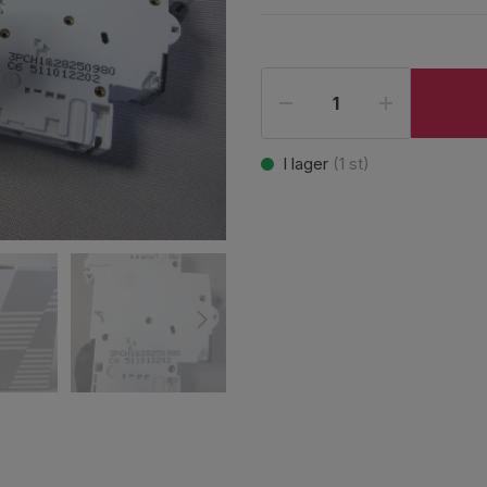
I lager
(
1
st)