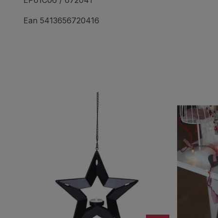
EP61C06 / 672041
Ean 5413656720416