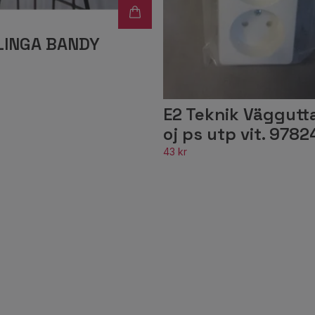
LINGA BANDY
E2 Teknik Väggutt
oj ps utp vit. 978
43 kr