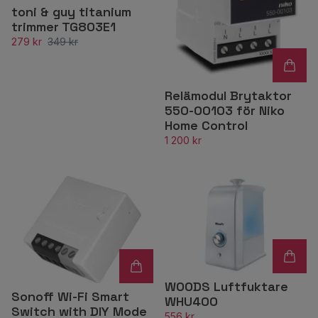
toni & guy titanium
trimmer TG803E1
279 kr
349 kr
Relämodul Brytaktor
550-00103 för Niko
Home Control
1 200 kr
WOODS Luftfuktare
Sonoff Wi-Fi Smart
WHU400
Switch with DIY Mode
556 kr