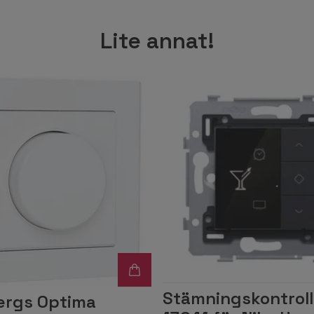
Lite annat!
Stämningskontroll
rgs Optima