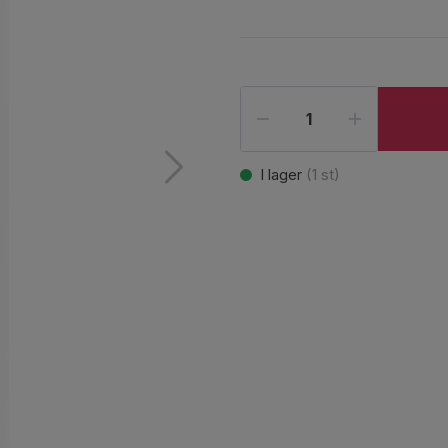
I lager
(
1
st)