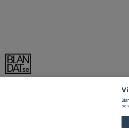
Vi
Bla
och