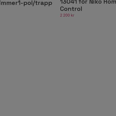
13041 för Niko Ho
immer1-pol/trapp
Control
2 200 kr