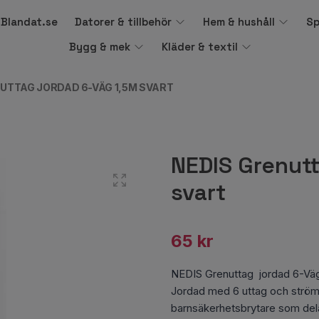
å Blandat.se
Datorer & tillbehör
Hem & hushåll
Sp
Bygg & mek
Kläder & textil
UTTAG JORDAD 6-VÄG 1,5M SVART
NEDIS Grenut
svart
65 kr
NEDIS Grenuttag jordad 6-Väg
Jordad med 6 uttag och ström
barnsäkerhetsbrytare som del