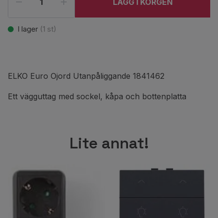
LÄGG I KORGEN
I lager
(
1
st)
ELKO Euro Ojord Utanpåliggande 1841462
Ett vägguttag med sockel, kåpa och bottenplatta
Lite annat!