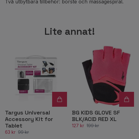
Två utbytbara tillbehör: borste och massagespiral.
Lite annat!
Targus Universal
BG KIDS GLOVE SF
Accessory Kit for
BLK/ACID RED XL
Tablet
127 kr
199 kr
63 kr
99 kr