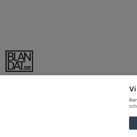
Vi
Bla
och