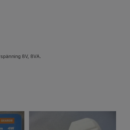
rspänning 8V, 8VA.