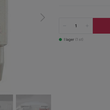
I lager
(
1
st)