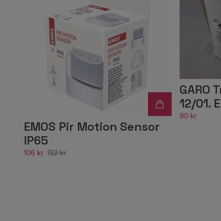
GARO T
12/01. 
90 kr
EMOS Pir Motion Sensor
IP65
106 kr
132 kr