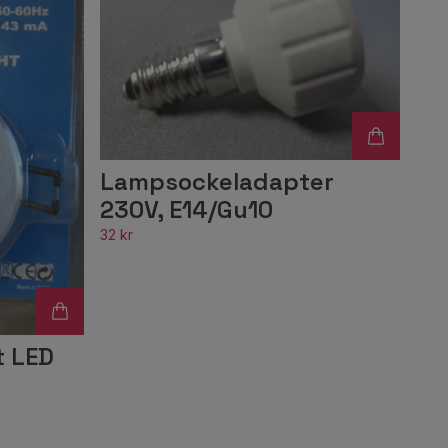
Lampsockeladapter
230V, E14/Gu10
32 kr
t LED