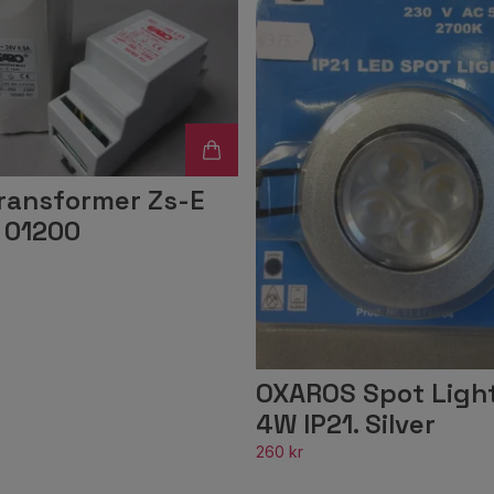
ransformer Zs-E
E 01200
OXAROS Spot Ligh
4W IP21. Silver
260 kr