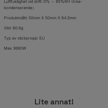
Luftfuktighet vid drift: 0% ～ 85%RH (Icke-
kondenserande）
Produktmått: 50mm X 50mm X 84.3mm
Vikt: 80.6g
Typ av stickpropp: EU
Max 3680W
Lite annat!