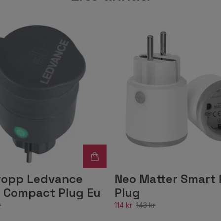
ropp Ledvance
Neo Matter Smart
 Compact Plug Eu
Plug
r
114 kr
143 kr