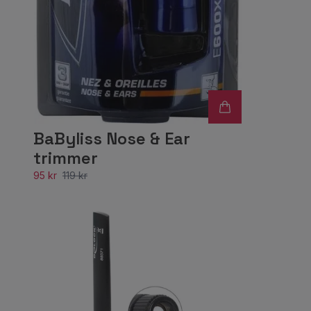
BaByliss Nose & Ear
trimmer
95 kr
119 kr