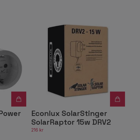
 Power
Econlux SolarStinger
SolarRaptor 15w DRV2
216 kr