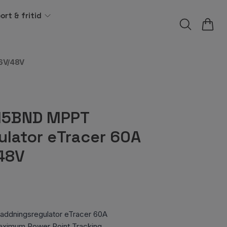
ort & fritid
6V/48V
15BND MPPT
ulator eTracer 60A
48V
dningsregulator eTracer 60A
ximum Power Point Tracking