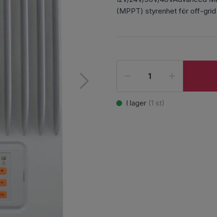
(MPPT) styrenhet för off-grid
I lager
(
1
st)