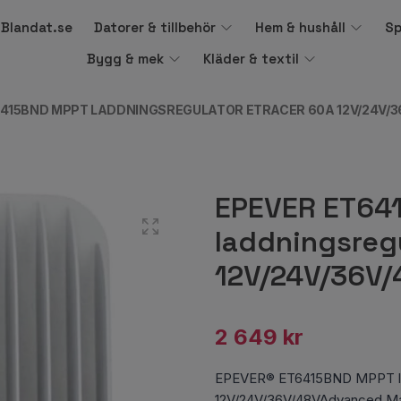
å Blandat.se
Datorer & tillbehör
Hem & hushåll
Sp
Bygg & mek
Kläder & textil
6415BND MPPT LADDNINGSREGULATOR ETRACER 60A 12V/24V/3
EPEVER ET64
laddningsreg
12V/24V/36V/
2 649 kr
EPEVER® ET6415BND MPPT lad
12V/24V/36V/48VAdvanced Ma