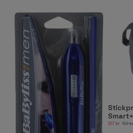
Stickp
Smart+
127 kr
159 k