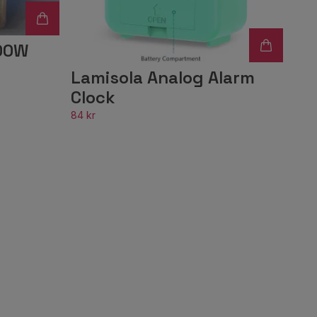
00W
Lamisola Analog Alarm
Clock
84 kr