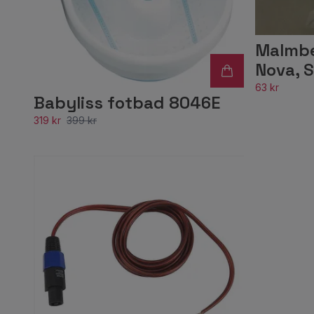
Malmbe
Nova, S
63 kr
Babyliss fotbad 8046E
319 kr
399 kr