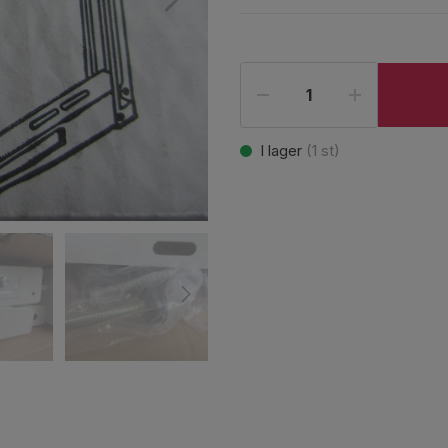
I lager
(
1
st)