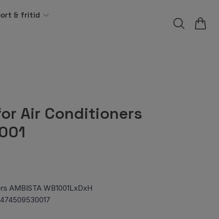
ort & fritid
for Air Conditioners
001
ioners AMBISTA WB1001LxDxH
g474509530017