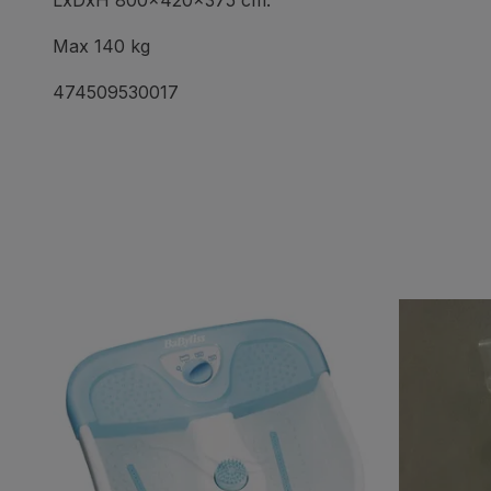
LxDxH 800x420x375 cm.
Max 140 kg
474509530017