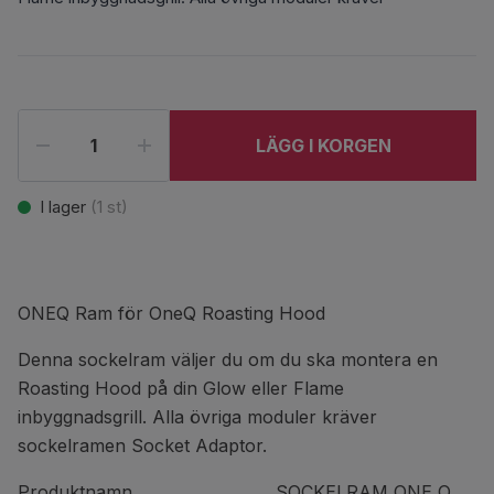
LÄGG I KORGEN
I lager
(
1
st)
ONEQ Ram för OneQ Roasting Hood
Denna sockelram väljer du om du ska montera en
Roasting Hood på din Glow eller Flame
inbyggnadsgrill. Alla övriga moduler kräver
sockelramen Socket Adaptor.
Produktnamn SOCKELRAM ONE Q