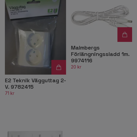
Malmbergs
Förlängningssladd 1m.
9974116
20 kr
E2 Teknik Vägguttag 2-
V. 9782415
71 kr