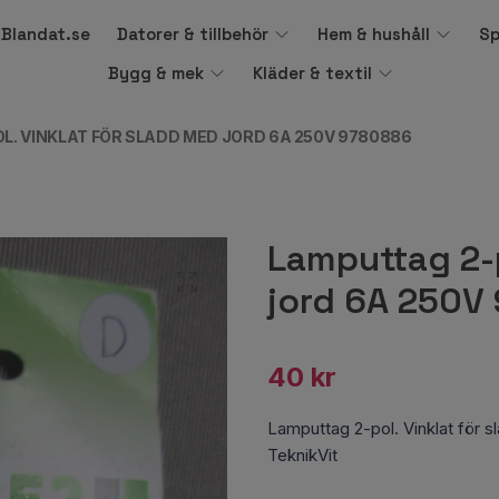
å Blandat.se
Datorer & tillbehör
Hem & hushåll
Sp
Bygg & mek
Kläder & textil
L. VINKLAT FÖR SLADD MED JORD 6A 250V 9780886
Lamputtag 2-p
jord 6A 250V
40 kr
Lamputtag 2-pol. Vinklat för
TeknikVit