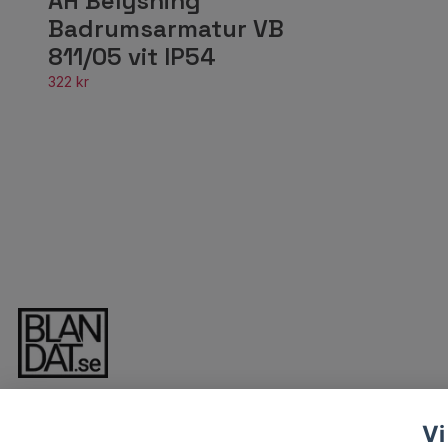
AH Belysning
Badrumsarmatur VB
811/05 vit IP54
322 kr
Vi