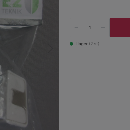
I lager
(
2
st)