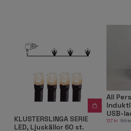
All Per
Indukti
USB-la
KLUSTERSLINGA SERIE
127 kr
159 k
LED, Ljuskällor 60 st.