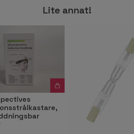
Lite annat!
spectives
onsstrålkastare,
ddningsbar
r