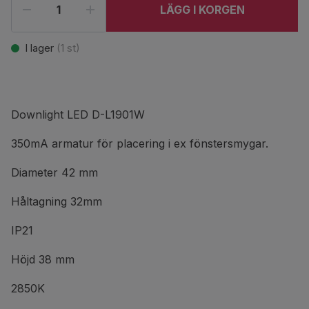
LÄGG I KORGEN
I lager
(
1
st)
Downlight LED D-L1901W
350mA armatur för placering i ex fönstersmygar.
Diameter 42 mm
Håltagning 32mm
IP21
Höjd 38 mm
2850K