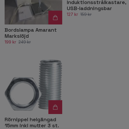
Induktionsstrålkastare,
USB-laddningsbar
127 kr
159 kr
Bordslampa Amarant
Markslöjd
199 kr
249 kr
Rörnippel helgängad
15mm inkl mutter 3 st.