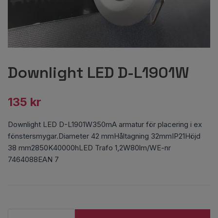
Downlight LED D-L1901W
135 kr
Downlight LED D-L1901W350mA armatur för placering i ex
fönstersmygar.Diameter 42 mmHåltagning 32mmIP21Höjd
38 mm2850K40000hLED Trafo 1,2W80lm/WE-nr
7464088EAN 7