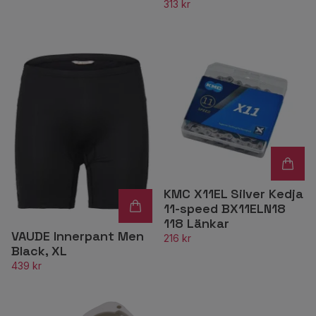
313 kr
KMC X11EL Silver Kedja
11-speed BX11ELN18
118 Länkar
VAUDE Innerpant Men
216 kr
Black, XL
439 kr