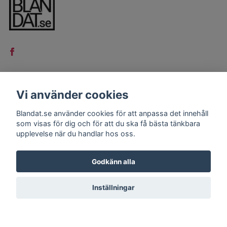
Vi använder cookies
LÄS MER
Blandat.se använder cookies för att anpassa det innehåll
Kontakt
som visas för dig och för att du ska få bästa tänkbara
Köpvillkor
upplevelse när du handlar hos oss.
Godkänn alla
Inställningar
© 2026 Blandat.se