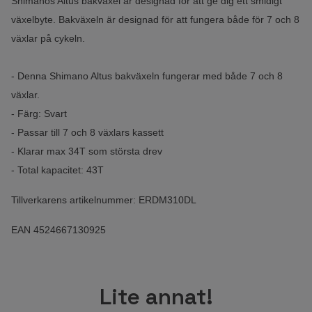
Shimanos Altus bakväxel är designad för att ge dig ett smidigt
växelbyte. Bakväxeln är designad för att fungera både för 7 och 8
växlar på cykeln.
- Denna Shimano Altus bakväxeln fungerar med både 7 och 8
växlar.
- Färg: Svart
- Passar till 7 och 8 växlars kassett
- Klarar max 34T som största drev
- Total kapacitet: 43T
Tillverkarens artikelnummer: ERDM310DL
EAN 4524667130925
Lite annat!