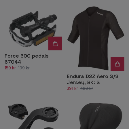
Force 600 pedals
67044
159 kr
199 kr
Endura D2Z Aero S/S
Jersey, BK: S
391 kr
489 kr