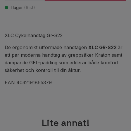
I lager
(
6
st)
XLC Cykelhandtag Gr-S22
De ergonomikt utformade handtagen
XLC GR-S22
är
ett par moderna handtag av greppsäker Kraton samt
dämpande GEL-padding som adderar både komfort,
säkerhet och kontroll till din åktur.
EAN 4032191865379
Lite annat!