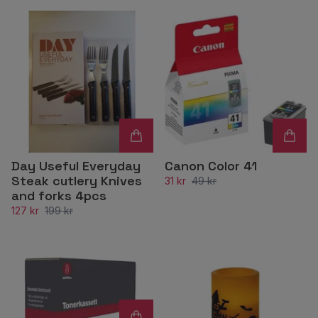
Day Useful Everyday
Canon Color 41
Steak cutlery Knives
31 kr
49 kr
and forks 4pcs
127 kr
199 kr