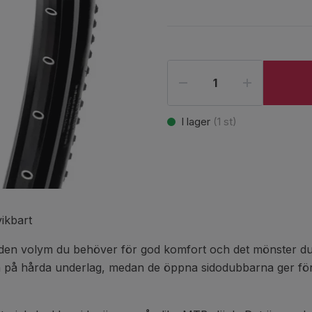
I lager
(
1
st)
ikbart
r den volym du behöver för god komfort och det mönster du
a på hårda underlag, medan de öppna sidodubbarna ger för