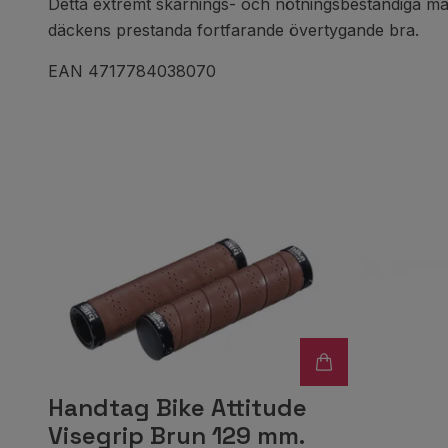
Detta extremt skärnings- och nötningsbeständiga mate
däckens prestanda fortfarande övertygande bra.
EAN 4717784038070
Handtag Bike Attitude
Visegrip Brun 129 mm.