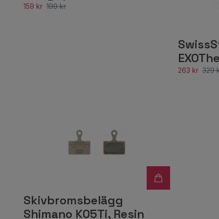
159 kr
199 kr
SwissS
EXOThe
263 kr
329 
Skivbromsbelägg
Shimano K05Ti, Resin