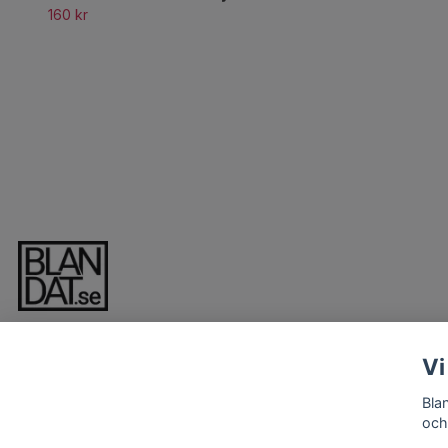
160 kr
Vi
Bla
och