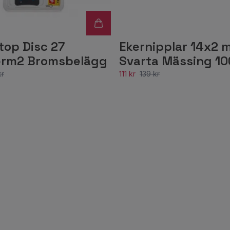
top Disc 27
Ekernipplar 14x2 
rm2 Bromsbelägg
Svarta Mässing 1
kr
111 kr
139 kr