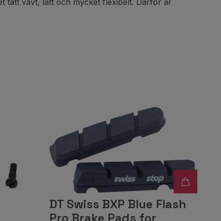
ätt vävt, lätt och mycket flexibelt. Därför är
DT Swiss BXP Blue Flash
Pro Brake Pads for