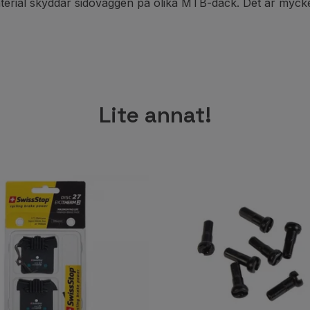
rial skyddar sidoväggen på olika MTB-däck. Det är mycket t
Lite annat!