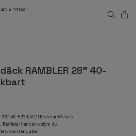
ort & fritid
ldäck RAMBLER 28" 40-
ikbart
8" 40-622 EXO/TR vikbartMaxxis
k. Rambler har den volym du
det mönster du be