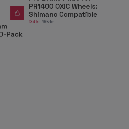
PR1400 OXiC Wheels:
Shimano Compatible
134 kr
168 kr
mm
00-Pack