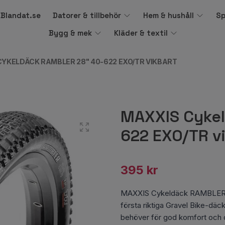
å Blandat.se
Datorer & tillbehör
Hem & hushåll
Sp
Bygg & mek
Kläder & textil
YKELDÄCK RAMBLER 28" 40-622 EXO/TR VIKBART
MAXXIS Cyke
622 EXO/TR v
395 kr
MAXXIS Cykeldäck RAMBLER 2
första riktiga Gravel Bike-däc
behöver för god komfort och 