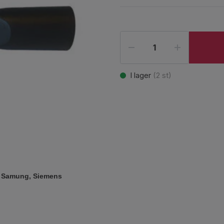
I lager
(
2
st)
c, Samung, Siemens