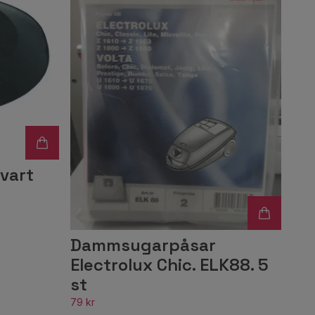
vart
Dammsugarpåsar
Electrolux Chic. ELK88. 5
st
79 kr