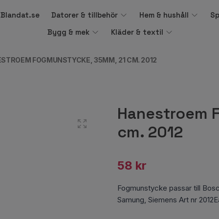
å Blandat.se
Datorer & tillbehör
Hem & hushåll
Sp
Bygg & mek
Kläder & textil
STROEM FOGMUNSTYCKE, 35MM, 21 CM. 2012
Hanestroem 
cm. 2012
58 kr
Fogmunstycke passar till Bosc
Samung, Siemens Art nr 2012