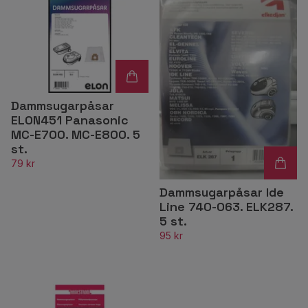
Dammsugarpåsar
ELON451 Panasonic
MC-E700. MC-E800. 5
st.
79 kr
Dammsugarpåsar Ide
Line 740-063. ELK287.
5 st.
95 kr