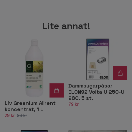
Lite annat!
Dammsugarpåsar
ELON92 Volta U 250-U
280. 5 st.
Liv Greenium Allrent
79 kr
koncentrat, 1 L
29 kr
36 kr