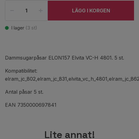
LÄGG I KORGEN
I lager
(
3
st)
Dammsugarpåsar ELON157 Elvita VC-H 4801. 5 st.
Kompatibilitet:
elram_jc_802,elram_jc_831,elvita_vc_h_4801,elram_jc_86
Antal påsar 5 st.
EAN 7350000697841
Lite annat!