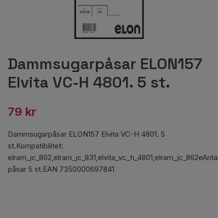
Dammsugarpåsar ELON157
Elvita VC-H 4801. 5 st.
79 kr
Dammsugarpåsar ELON157 Elvita VC-H 4801. 5
st.Kompatibilitet:
elram_jc_802,elram_jc_831,elvita_vc_h_4801,elram_jc_862eAnta
påsar 5 st.EAN 7350000697841