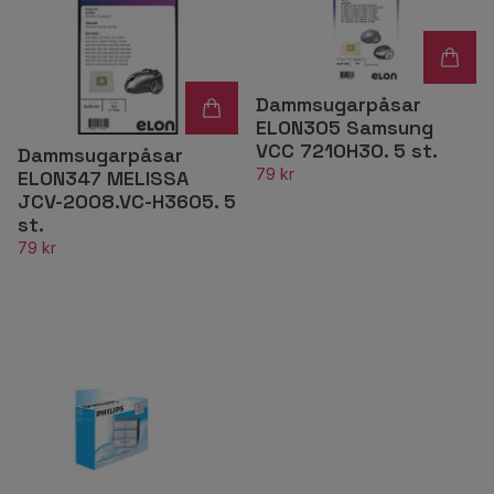
Dammsugarpåsar
ELON305 Samsung
VCC 7210H3O. 5 st.
Dammsugarpåsar
79 kr
ELON347 MELISSA
JCV-2008.VC-H3605. 5
st.
79 kr