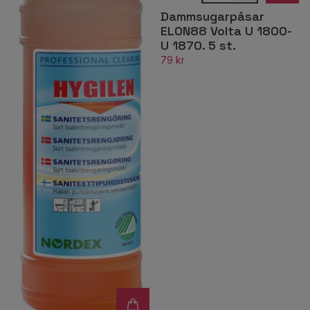
Dammsugarpåsar
ELON88 Volta U 1800-
U 1870. 5 st.
79 kr