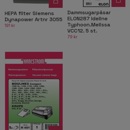
Dammsugarpåsar
HEPA filter Siemens
ELON287 Ideline
Dynapower Artnr 3055
Typhoon.Melissa
191 kr
VCC12. 5 st.
79 kr