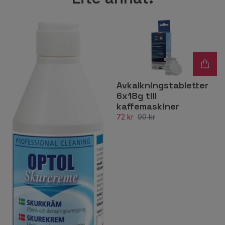
Avkalkningstabletter
6x18g till
kaffemaskiner
72 kr
90 kr