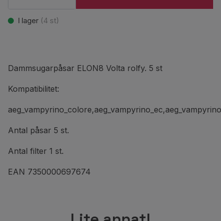
I lager
(
4
st)
Dammsugarpåsar ELON8 Volta rolfy. 5 st
Kompatibilitet:
aeg_vampyrino_colore,aeg_vampyrino_ec,aeg_vampyrino_
Antal påsar 5 st.
Antal filter 1 st.
EAN 7350000697674
Lite annat!