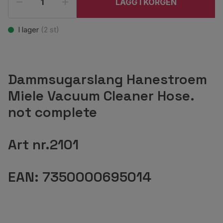
LÄGG I KORGEN
I lager
(
2
st)
Dammsugarslang Hanestroem
Miele Vacuum Cleaner Hose.
not complete
Art nr.2101
EAN: 7350000695014