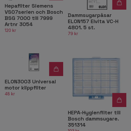
Hepafilter Siemens
VS07serien och Bosch
Dammsugarpåsar
BSG 7000 till 7999
ELON157 Elvita VC-H
Artnr 3054
4801. 5 st.
120 kr
79 kr
ELON3003 Universal
motor klippfilter
48 kr
HEPA-Hygienfilter till
Bosch dammsugare.
351314
103 kr