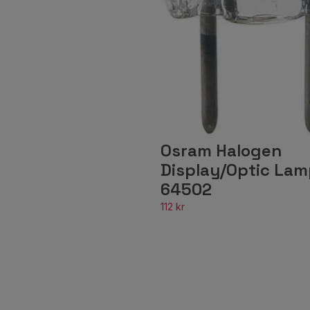
Osram Halogen
Display/Optic La
64502
112 kr