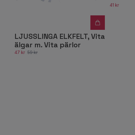
41 kr
LJUSSLINGA ELKFELT, Vita
älgar m. Vita pärlor
47 kr
59 kr