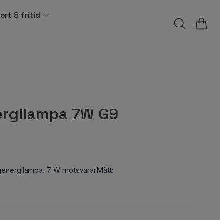
ort & fritid
rgilampa 7W G9
nergilampa. 7 W motsvararMått: