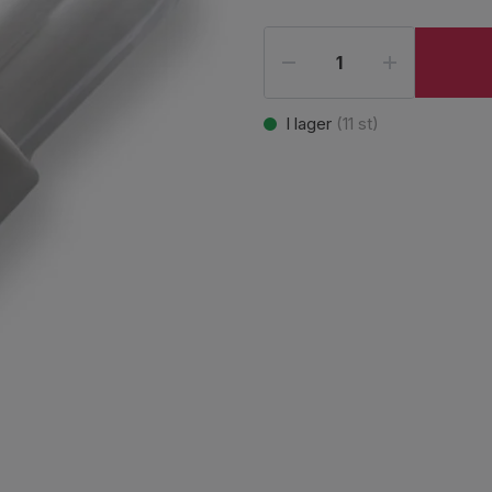
I lager
(
11
st)