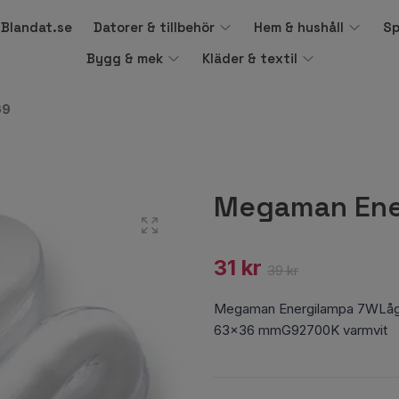
å Blandat.se
Datorer & tillbehör
Hem & hushåll
Sp
Bygg & mek
Kläder & textil
G9
Megaman Ene
31 kr
39 kr
Megaman Energilampa 7WLåge
63x36 mmG92700K varmvit