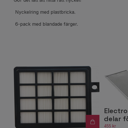
Gör det lätt att hitta rätt nyckel!
Nyckelring med plastbricka.
6-pack med blandade färger.
Electro
delar f
455 kr