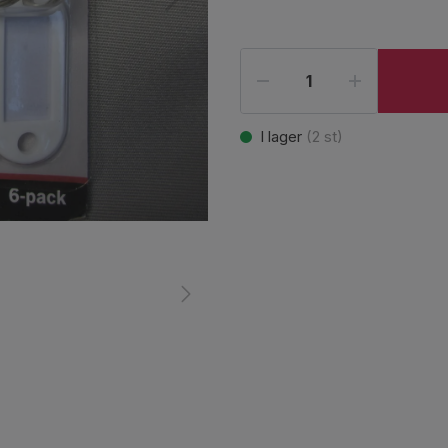
I lager
(
2
st)