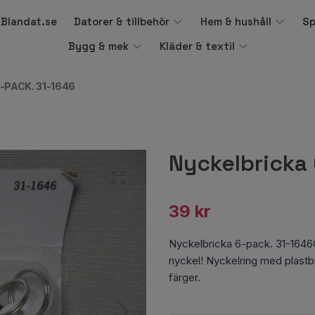
å Blandat.se
Datorer & tillbehör
Hem & hushåll
Sp
Bygg & mek
Kläder & textil
-PACK. 31-1646
Nyckelbricka 
39 kr
Nyckelbricka 6-pack. 31-1646Gör
nyckel! Nyckelring med plast
färger.