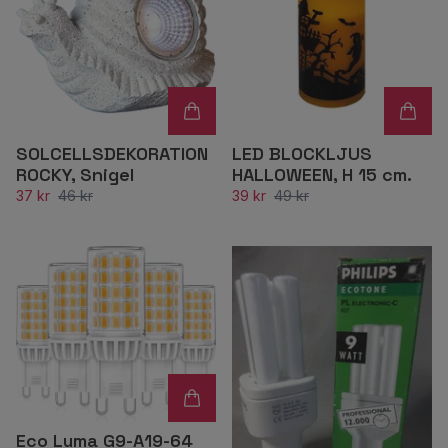
SOLCELLSDEKORATION
LED BLOCKLJUS
ROCKY, Snigel
HALLOWEEN, H 15 cm.
37 kr
46 kr
39 kr
49 kr
Eco Luma G9-A19-64