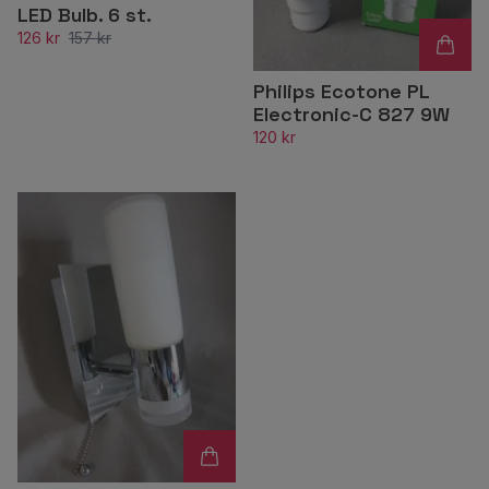
LED Bulb. 6 st.
126 kr
157 kr
Philips Ecotone PL
Electronic-C 827 9W
120 kr