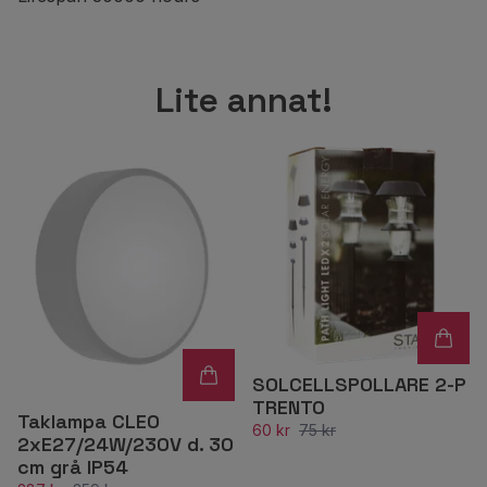
Lite annat!
SOLCELLSPOLLARE 2-P
TRENTO
Taklampa CLEO
60 kr
75 kr
2xE27/24W/230V d. 30
cm grå IP54