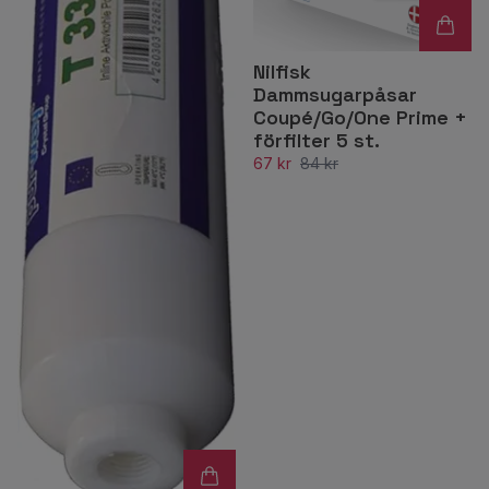
Nilfisk
Dammsugarpåsar
Coupé/Go/One Prime +
förfilter 5 st.
67 kr
84 kr