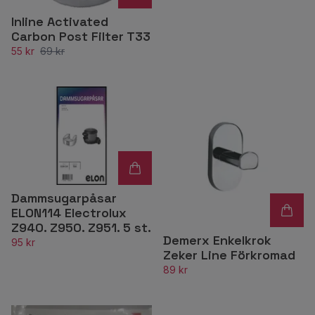
Inline Activated
Carbon Post Filter T33
55 kr
69 kr
Dammsugarpåsar
ELON114 Electrolux
Z940. Z950. Z951. 5 st.
Demerx Enkelkrok
95 kr
Zeker Line Förkromad
89 kr