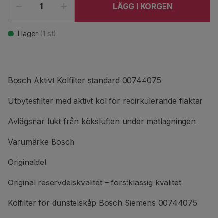
LÄGG I KORGEN
I lager
(
1
st)
Bosch Aktivt Kolfilter standard 00744075
Utbytesfilter med aktivt kol för recirkulerande fläktar
Avlägsnar lukt från köksluften under matlagningen
Varumärke Bosch
Originaldel
Original reservdelskvalitet – förstklassig kvalitet
Kolfilter för dunstelskåp Bosch Siemens 00744075