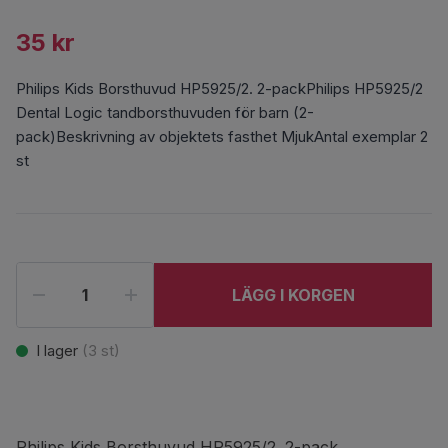
35 kr
Philips Kids Borsthuvud HP5925/2. 2-packPhilips HP5925/2
Dental Logic tandborsthuvuden för barn (2-
pack)Beskrivning av objektets fasthet MjukAntal exemplar 2
st
LÄGG I KORGEN
I lager
(
3
st)
Philips Kids Borsthuvud HP5925/2. 2-pack