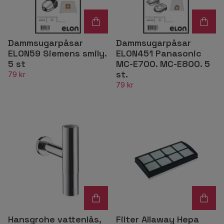
Dammsugarpåsar
Dammsugarpåsar
ELON59 Siemens smily.
ELON451 Panasonic
5 st
MC-E700. MC-E800. 5
st.
79 kr
79 kr
Hansgrohe vattenlås,
Filter Allaway Hepa