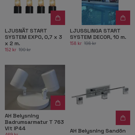
LJUSNÄT START
LJUSSLINGA START
SYSTEM EXPO, 0,7 x 3
SYSTEM DECOR, 10 m.
x 2 m.
158 kr
198 kr
152 kr
190 kr
AH Belysning
Badrumsarmatur T 763
Vit IP44
AH Belysning Sandön
469 kr