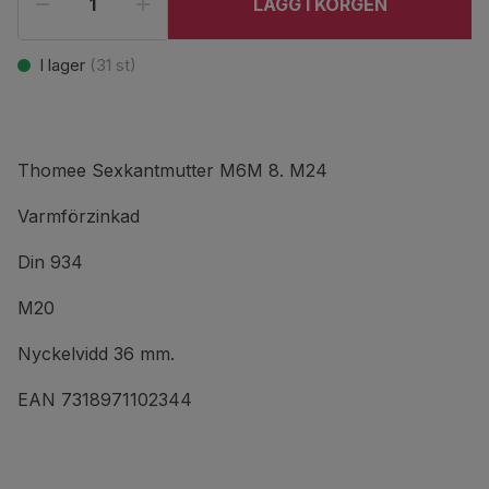
LÄGG I KORGEN
I lager
(
31
st)
Thomee Sexkantmutter M6M 8. M24
Varmförzinkad
Din 934
M20
Nyckelvidd 36 mm.
EAN 7318971102344