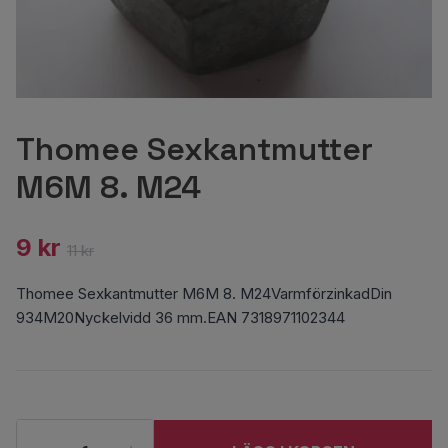
Thomee Sexkantmutter
M6M 8. M24
9 kr
11 kr
Thomee Sexkantmutter M6M 8. M24VarmförzinkadDin
934M20Nyckelvidd 36 mm.EAN 7318971102344