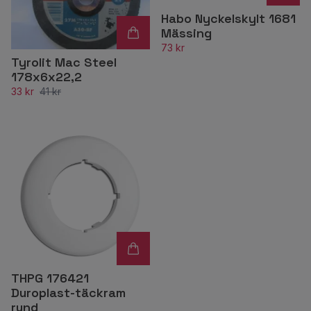
Habo Nyckelskylt 1681
Mässing
73 kr
Tyrolit Mac Steel
178x6x22,2
33 kr
41 kr
THPG 176421
Duroplast-täckram
rund