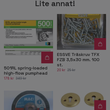
Lite annat!
ESSVE Träskruv TFX
FZB 3,5x30 mm. 100
st.
501RL spring-loaded
20 kr
25 kr
high-flow pumphead
178 kr
349 kr