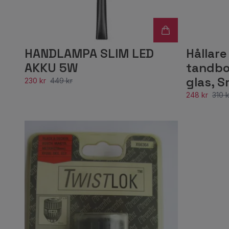
HANDLAMPA SLIM LED
Hållar
AKKU 5W
tandbor
glas, 
230 kr
449 kr
248 kr
310 k