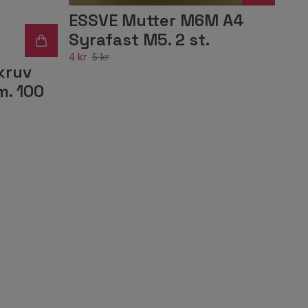
ESSVE Mutter M6M A4
Syrafast M5. 2 st.
4 kr
5 kr
kruv
m. 100