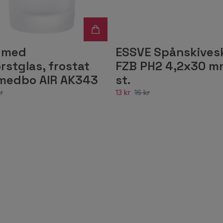
e med
ESSVE Spånskives
stglas, frostat
FZB PH2 4,2x30 m
Smedbo AIR AK343
st.
r
13 kr
16 kr