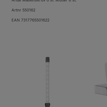
Antal Maskinskruv 6 st. Mutter 8 st.
Artnr 550162
EAN 7317765501622