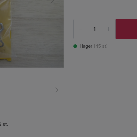
I lager
(
45
st)
st.