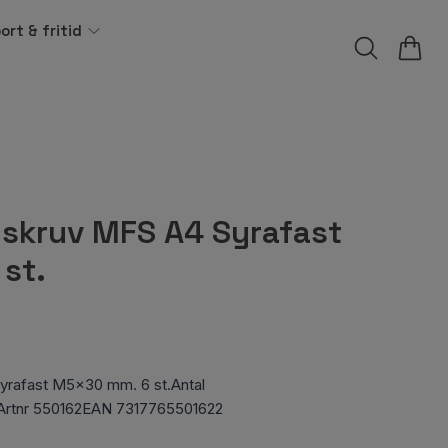
ort & fritid
skruv MFS A4 Syrafast
st.
rafast M5x30 mm. 6 st.Antal
t.Artnr 550162EAN 7317765501622