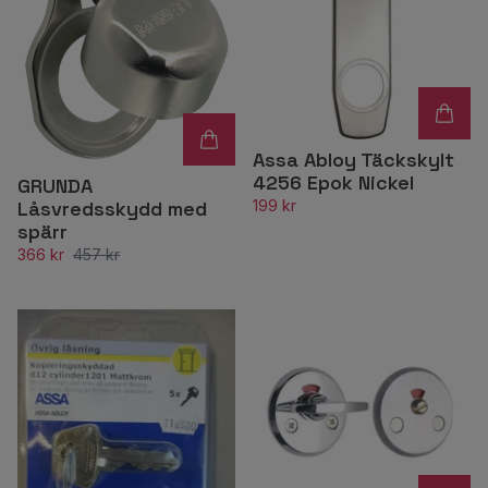
Assa Abloy Täckskylt
4256 Epok Nickel
GRUNDA
199 kr
Låsvredsskydd med
spärr
366 kr
457 kr