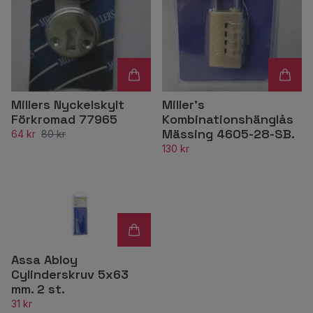
Millers Nyckelskylt
Miller’s
Förkromad 77965
Kombinationshänglås
Mässing 4605-28-SB.
64 kr
80 kr
130 kr
Assa Abloy
Cylinderskruv 5x63
mm. 2 st.
31 kr