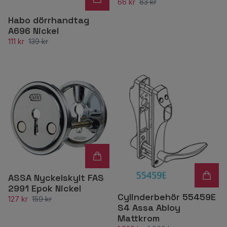
66 kr
83 kr
Habo dörrhandtag
A696 Nickel
111 kr
139 kr
ASSA Nyckelskylt FAS
2991 Epok Nickel
Cylinderbehör 55459E
127 kr
159 kr
S4 Assa Abloy
Mattkrom