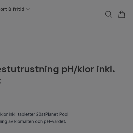
ort & fritid
estutrustning pH/klor inkl.
t
lor inkl. tabletter 20stPlanet Pool
ning av klorhalten och pH-värdet.