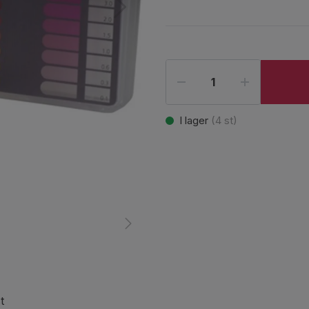
I lager
(
4
st)
t