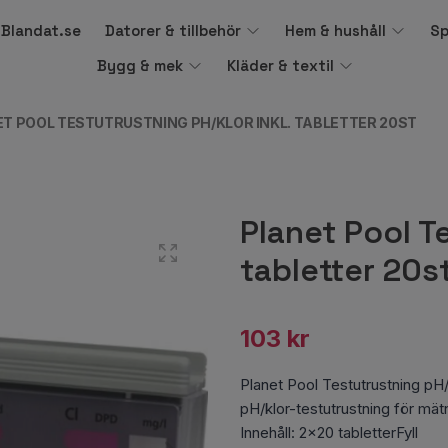
å Blandat.se
Datorer & tillbehör
Hem & hushåll
Sp
Bygg & mek
Kläder & textil
T POOL TESTUTRUSTNING PH/KLOR INKL. TABLETTER 20ST
Planet Pool T
tabletter 20s
103 kr
Planet Pool Testutrustning pH/k
pH/klor-testutrustning för mät
Innehåll: 2x20 tabletterFyll