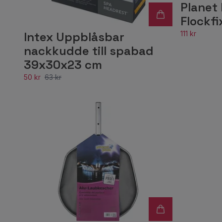
Planet 
Flockfi
111 kr
Intex Uppblåsbar
nackkudde till spabad
39x30x23 cm
50 kr
63 kr