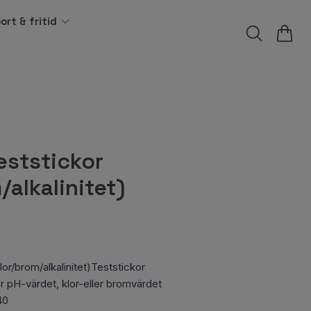
ort & fritid
ststickor
/alkalinitet)
r/brom/alkalinitet)Teststickor
er pH-värdet, klor-eller bromvärdet
40