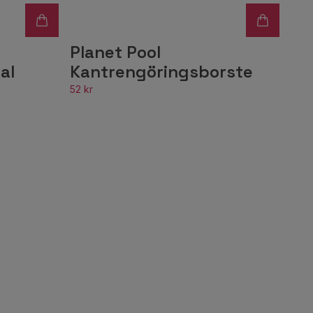
Planet Pool
al
Kantrengöringsborste
52 kr