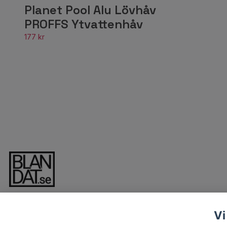
Planet Pool Alu Lövhåv
PROFFS Ytvattenhåv
177 kr
Vi