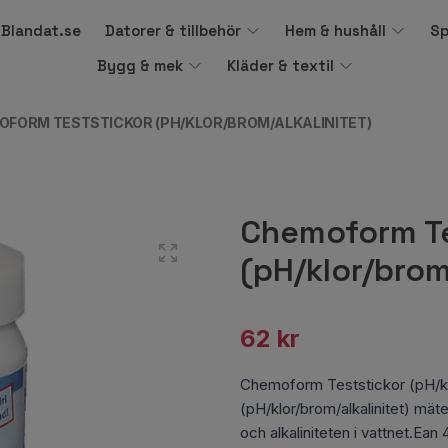
å Blandat.se
Datorer & tillbehör
Hem & hushåll
Sp
Bygg & mek
Kläder & textil
FORM TESTSTICKOR (PH/KLOR/BROM/ALKALINITET)
Chemoform Te
(pH/klor/brom
62 kr
Chemoform Teststickor (pH/klo
(pH/klor/brom/alkalinitet) mät
och alkaliniteten i vattnet.Ean 