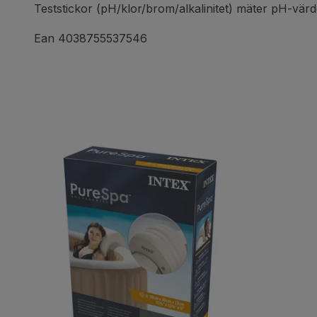
Teststickor (pH/klor/brom/alkalinitet) mäter pH-värdet
Ean 4038755537546