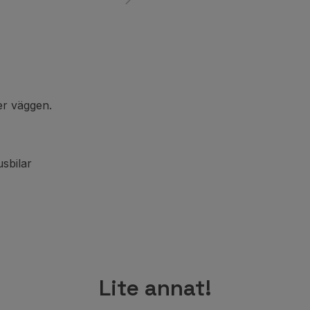
er väggen.
sbilar
Lite annat!