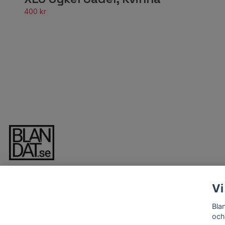
400 kr
Vi
Bla
och