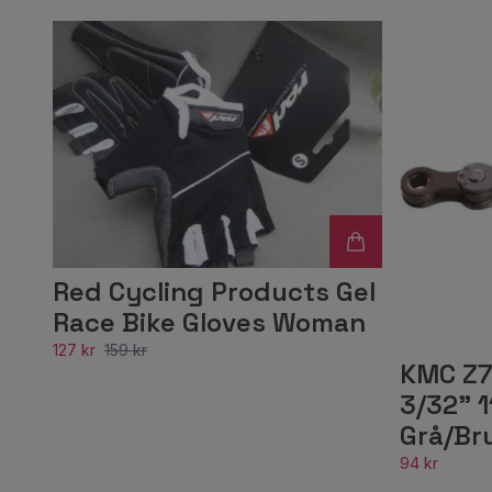
Red Cycling Products Gel
Race Bike Gloves Woman
127 kr
159 kr
KMC Z7
3/32" 1
Grå/Br
94 kr