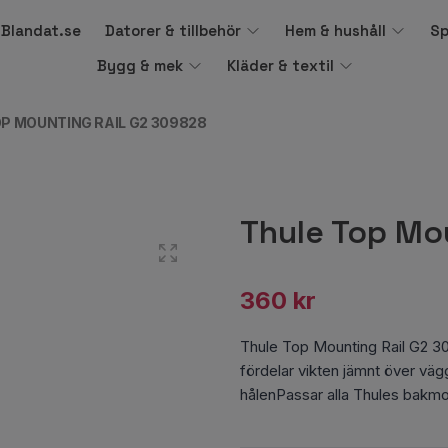
å Blandat.se
Datorer & tillbehör
Hem & hushåll
Sp
Bygg & mek
Kläder & textil
P MOUNTING RAIL G2 309828
Thule Top Mo
360 kr
Thule Top Mounting Rail G2 
fördelar vikten jämnt över väg
hålenPassar alla Thules bakm