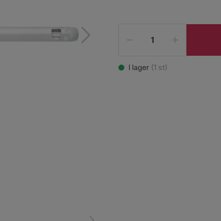
I lager
(
1
st)