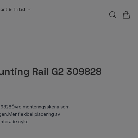
ort & fritid
unting Rail G2 309828
309828Övre monteringsskena som
gen.Mer flexibel placering av
onterade cykel