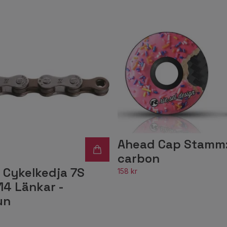
Ahead Cap Stamm:
carbon
 Cykelkedja 7S
158 kr
14 Länkar -
un